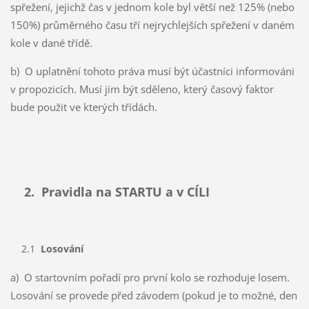
spřežení, jejichž čas v jednom kole byl větší než 125% (nebo
150%) průměrného času tří nejrychlejších spřežení v daném
kole v dané třídě.
b) O uplatnění tohoto práva musí být účastníci informováni
v propozicích. Musí jim být sděleno, který časový faktor
bude použit ve kterých třídách.
2. Pravidla na STARTU a v CÍLI
2.1
Losování
a) O startovním pořadí pro první kolo se rozhoduje losem.
Losování se provede před závodem (pokud je to možné, den