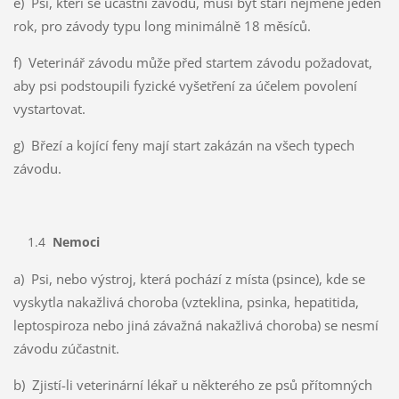
e) Psi, kteří se účastní závodu, musí být staří nejméně jeden
rok, pro závody typu long minimálně 18 měsíců.
f) Veterinář závodu může před startem závodu požadovat,
aby psi podstoupili fyzické vyšetření za účelem povolení
vystartovat.
g) Březí a kojící feny mají start zakázán na všech typech
závodu.
1.4
Nemoci
a) Psi, nebo výstroj, která pochází z místa (psince), kde se
vyskytla nakažlivá choroba (vzteklina, psinka, hepatitida,
leptospiroza nebo jiná závažná nakažlivá choroba) se nesmí
závodu zúčastnit.
b) Zjistí-li veterinární lékař u některého ze psů přítomných