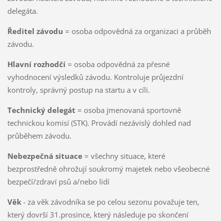
delegáta.
Ředitel závodu
= osoba odpovědná za organizaci a průběh
závodu.
Hlavní rozhodčí
= osoba odpovědná za přesné
vyhodnocení výsledků závodu. Kontroluje průjezdní
kontroly, správný postup na startu a v cíli.
Technický delegát
= osoba jmenovaná sportovně
technickou komisí (STK). Provádí nezávislý dohled nad
průběhem závodu.
Nebezpečná situace
= všechny situace, které
bezprostředně ohrožují soukromý majetek nebo všeobecné
bezpečí/zdraví psů a/nebo lidí
Věk
- za věk závodníka se po celou sezonu považuje ten,
který dovrší 31.prosince, který následuje po skončení