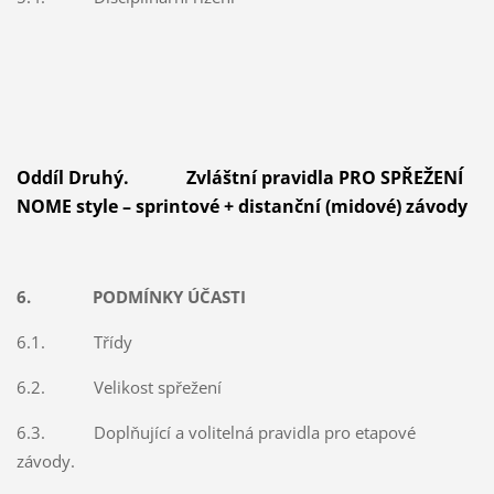
Oddíl Druhý. Zvláštní pravidla PRO SPŘEŽENÍ
NOME style – sprintové + distanční (midové) závody
6. PODMÍNKY ÚČASTI
6.1. Třídy
6.2. Velikost spřežení
6.3. Doplňující a volitelná pravidla pro etapové
závody.