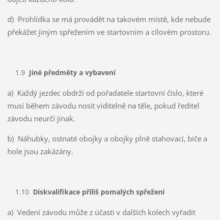
d) Prohlídka se má provádět na takovém místě, kde nebude
překážet jiným spřežením ve startovním a cílovém prostoru.
1.9
Jiné předměty a vybavení
a) Každý jezdec obdrží od pořadatele startovní číslo, které
musí během závodu nosit viditelně na těle, pokud ředitel
závodu neurčí jinak.
b) Náhubky, ostnaté obojky a obojky plně stahovací, biče a
hole jsou zakázány.
1.10
Diskvalifikace příliš pomalých spřežení
a) Vedení závodu může z účasti v dalších kolech vyřadit