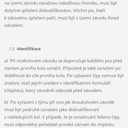
na území závodu závažnou nakažlivou chorobu, musí být
dotyčné spřežení diskvalifikováno. Všichni psi, kteří
k takovému spřežení patří, musí být z území závodu ihned
odvedeni.
1.5
Identifikace
a) Při vícekolovém závodu se doporučuje každého psa před
startem prvního kola označit. Přípustné je také označení po
doběhnutí do cíle prvního kola. Psi vybavení čipy nemusí být
značeni, stačí jejich uvedení v identifikačním formuláři
(chiplistu), který závodník odevzdá před závodem.
b) Psi vyřazení z týmu při více jak dvoukolovém závodě
musí být podruhé označeni jako diskvalifikovaní
z následujících kol. V případě, že je označování řešeno čipy,
musí odpovědný pořadatel provést záznam do chiplistu.