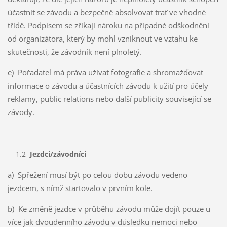
účastnit se závodu a bezpečně absolvovat trať ve vhodné
třídě. Podpisem se zříkají nároku na případné odškodnění
od organizátora, který by mohl vzniknout ve vztahu ke
skutečnosti, že závodník není plnoletý.
e) Pořadatel má práva užívat fotografie a shromažďovat
informace o závodu a účastnících závodu k užití pro účely
reklamy, public relations nebo další publicity související se
závody.
1.2
Jezdci/závodníci
a) Spřežení musí být po celou dobu závodu vedeno
jezdcem, s nímž startovalo v prvním kole.
b) Ke změně jezdce v průběhu závodu může dojít pouze u
více jak dvoudenního závodu v důsledku nemoci nebo