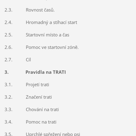
2.3. Rovnost časů.
2.4. Hromadný a stíhací start
2.5. Startovní místo a čas
2.6. Pomoc ve startovní zóně.
2.7. Cíl
3. Pravidla na TRATI
3.1. Projetí trati
3.2. Značení trati
3.3. Chování na trati
3.4. Pomoc na trati
3.5. Uprchlé spřežení nebo psi