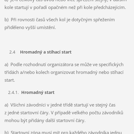
kole startují v pořadí opačném než při kole předcházejícím.
b) Při rovnosti časů všech kol je dotyčným spřežením
přiděleno vyšší umístění.
2.4
Hromadný a stíhací start
a) Podle rozhodnutí organizátora se může ve specifických
třídách a/nebo kolech organizovat hromadný nebo stíhací
start.
2.4.1.
Hromadný start
a) Všichni závodníci v jedné třídě startují ve stejný čas
z jedné startovní čáry. V případě velkého počtu závodníků
mohou být přidány další startovní čáry.
b) Startovní zóna musí mít pro každého závodníka jednu