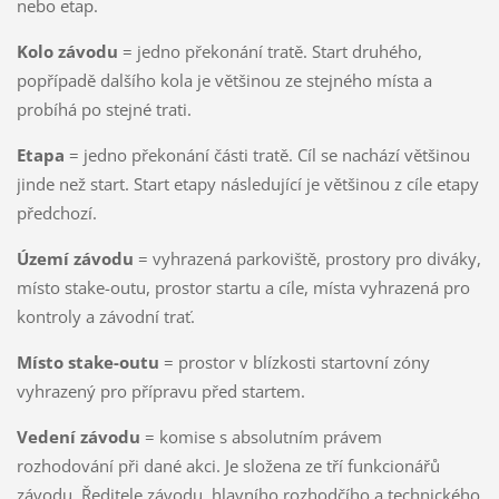
nebo etap.
Kolo závodu
= jedno překonání tratě. Start druhého,
popřípadě dalšího kola je většinou ze stejného místa a
probíhá po stejné trati.
Etapa
= jedno překonání části tratě. Cíl se nachází většinou
jinde než start. Start etapy následující je většinou z cíle etapy
předchozí.
Území závodu
= vyhrazená parkoviště, prostory pro diváky,
místo stake-outu, prostor startu a cíle, místa vyhrazená pro
kontroly a závodní trať.
Místo stake-outu
= prostor v blízkosti startovní zóny
vyhrazený pro přípravu před startem.
Vedení závodu
= komise s absolutním právem
rozhodování při dané akci. Je složena ze tří funkcionářů
závodu. Ředitele závodu, hlavního rozhodčího a technického