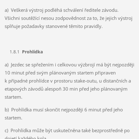
a) Veškerá výstroj podléhá schválení ředitele závodu.
Všichni soutěžící nesou zodpovědnost za to, že jejich výstroj
splňuje požadavky stanovené těmito pravidly.
1.8.1
Prohlídka
a) Jezdec se spřežením i celkovou výzbrojí má být nejpozději
10 minut před svým plánovaným startem připraven
k případné prohlídce v prostoru stake-outu, u distančních a
etapových závodů alespoň 30 min před jeho plánovaným
startem.
b) Prohlídka musí skončit nejpozději 6 minut před jeho
startem.
c) Prohlídka může být uskutečněna také bezprostředně po
dojetí každého kola.