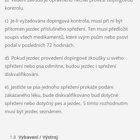
kontrolu.
c) Je-li vyžadována dopingová kontrola, musí při ní být
přítomen jezdec příslušného spřežení. Ten musí předložit
soupis všech medikamentů, které svým psům nebo psovi
podal v posledních 72 hodinách.
d) Pokud jezdec provedení dopingové zkoušky u svého
spřežení nebo psa odmítne, budou jezdec i spřežení
diskvalifikováni.
e) Jestliže se psa jednoho spřežení prokáže podání
zakázaného léku, bude diskvalifikováno buď dotyčné
spřežení nebo dotyčný pes a jezdec. S tímto rozhodnutím
musí být jezdec seznámen.
1.8
Vybavení / Výstroj