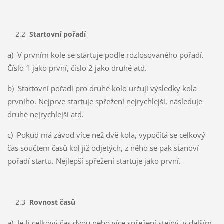
2.2
Startovní pořadí
a) V prvním kole se startuje podle rozlosovaného pořadí.
Číslo 1 jako první, číslo 2 jako druhé atd.
b) Startovní pořadí pro druhé kolo určují výsledky kola
prvního. Nejprve startuje spřežení nejrychlejší, následuje
druhé nejrychlejší atd.
c) Pokud má závod více než dvě kola, vypočítá se celkový
čas součtem časů kol již odjetých, z něho se pak stanoví
pořadí startu. Nejlepší spřežení startuje jako první.
2.3
Rovnost časů
a) Je-li celkový čas dvou nebo více spřežení stejný, v dalším