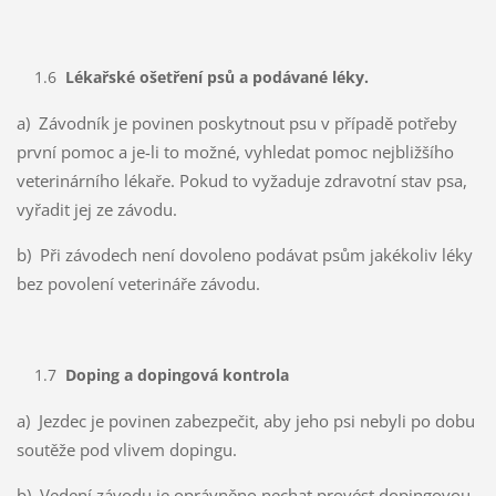
1.6
Lékařské ošetření psů a podávané léky.
a) Závodník je povinen poskytnout psu v případě potřeby
první pomoc a je-li to možné, vyhledat pomoc nejbližšího
veterinárního lékaře. Pokud to vyžaduje zdravotní stav psa,
vyřadit jej ze závodu.
b) Při závodech není dovoleno podávat psům jakékoliv léky
bez povolení veterináře závodu.
1.7
Doping a dopingová kontrola
a) Jezdec je povinen zabezpečit, aby jeho psi nebyli po dobu
soutěže pod vlivem dopingu.
b) Vedení závodu je oprávněno nechat provést dopingovou