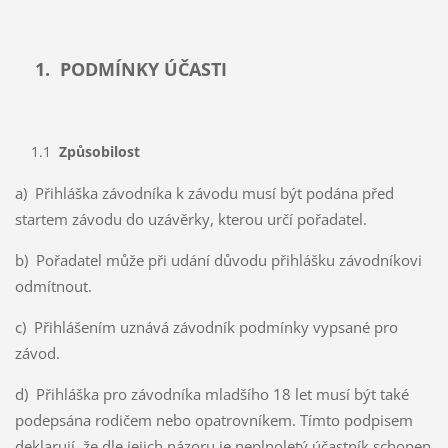
1. PODMÍNKY ÚČASTI
1.1
Způsobilost
a) Přihláška závodníka k závodu musí být podána před
startem závodu do uzávěrky, kterou určí pořadatel.
b) Pořadatel může při udání důvodu přihlášku závodníkovi
odmítnout.
c) Přihlášením uznává závodník podmínky vypsané pro
závod.
d) Přihláška pro závodníka mladšího 18 let musí být také
podepsána rodičem nebo opatrovníkem. Tímto podpisem
deklarují, že dle jejich názoru je neplnoletý účastník schopen