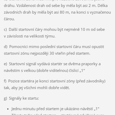
dráhu. Vzdálenost drah od sebe by měla být asi 2 m. Délka
závodních drah by měla být asi 80 m, na konci s vyznačenou
čárou.
c) Další startovní čáry mohou být nejméně 10 m od sebe
v závislosti na velikosti týmu.
d) Pomocníci mimo poslední startovní čáru musí opustit
startovní zónu nejpozději 30 vteřin před startem.
e) Startovní signál vydává startér se dvěma praporky a
návěstím s velkou (dobře viditelnou) číslicí „1“
f) Pozice startéra je konci startovní zóny (před závodníky)
tak, aby jej všichni mohli dobře vidět.
g) Signály ke startu:
Jednu minutu před startem je ukázáno návěstí „1“