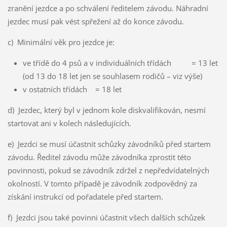
zranění jezdce a po schválení ředitelem závodu. Náhradní
jezdec musí pak vést spřežení až do konce závodu.
c) Minimální věk pro jezdce je:
ve třídě do 4 psů a v individuálních třídách = 13 let
(od 13 do 18 let jen se souhlasem rodičů – viz výše)
v ostatních třídách = 18 let
d) Jezdec, který byl v jednom kole diskvalifikován, nesmí
startovat ani v kolech následujících.
e) Jezdci se musí účastnit schůzky závodníků před startem
závodu. Ředitel závodu může závodníka zprostit této
povinnosti, pokud se závodník zdržel z nepředvídatelných
okolností. V tomto případě je závodník zodpovědný za
získání instrukcí od pořadatele před startem.
f) Jezdci jsou také povinni účastnit všech dalších schůzek